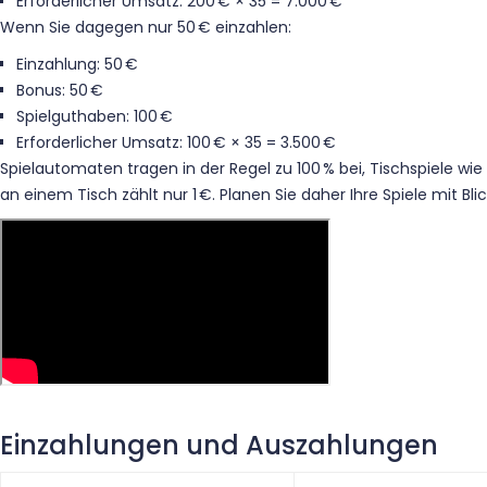
Erforderlicher Umsatz: 200 € × 35 = 7.000 €
Wenn Sie dagegen nur 50 € einzahlen:
Einzahlung: 50 €
Bonus: 50 €
Spielguthaben: 100 €
Erforderlicher Umsatz: 100 € × 35 = 3.500 €
Spielautomaten tragen in der Regel zu 100 % bei, Tischspiele wie
an einem Tisch zählt nur 1 €. Planen Sie daher Ihre Spiele mit B
Einzahlungen und Auszahlungen