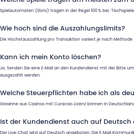
Spielautomaten (Slots) tragen in der Regel 100 % bei. Tischspiel
Wie hoch sind die Auszahlungslimits?
Die Höchstauszahlung pro Transaktion variiert je nach Methode –
Kann ich mein Konto löschen?
Ja. Senden Sie eine E‑Mail an den Kundendienst mit der Bitte 
ausgezahlt werden.
Welche Steuerpflichten habe ich als deu
Gewinne aus Casinos mit Curacao‑Lizenz können in Deutschland a
Ist der Kundendienst auch auf Deutsch 
Der Live‑Chat wird auf Deutsch angeboten. Die E‑Mail‑Kommunik