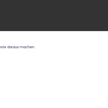
 Beste daraus machen.