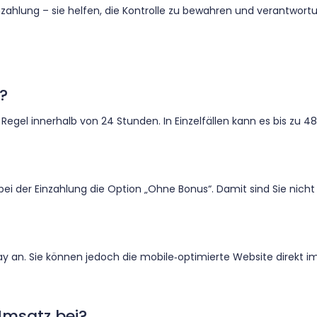
zahlung – sie helfen, die Kontrolle zu bewahren und verantwortun
?
egel innerhalb von 24 Stunden. In Einzelfällen kann es bis zu 4
ei der Einzahlung die Option „Ohne Bonus“. Damit sind Sie nic
y an. Sie können jedoch die mobile‑optimierte Website direkt im
Umsatz bei?