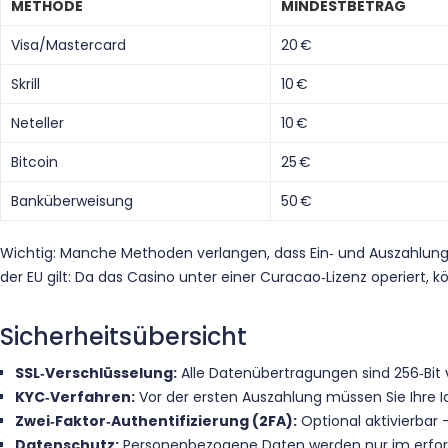
METHODE
MINDESTBETRAG
Visa/Mastercard
20 €
Skrill
10 €
Neteller
10 €
Bitcoin
25 €
Banküberweisung
50 €
Wichtig: Manche Methoden verlangen, dass Ein‑ und Auszahlung ü
der EU gilt: Da das Casino unter einer Curacao‑Lizenz operiert
Sicherheitsübersicht
SSL‑Verschlüsselung:
Alle Datenübertragungen sind 256‑Bit v
KYC‑Verfahren:
Vor der ersten Auszahlung müssen Sie Ihre 
Zwei‑Faktor‑Authentifizierung (2FA):
Optional aktivierbar 
Datenschutz:
Personenbezogene Daten werden nur im erford