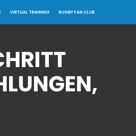
S
VIRTUAL TRAINING
RUGBY FAN CLUB
CHRITT
AHLUNGEN,