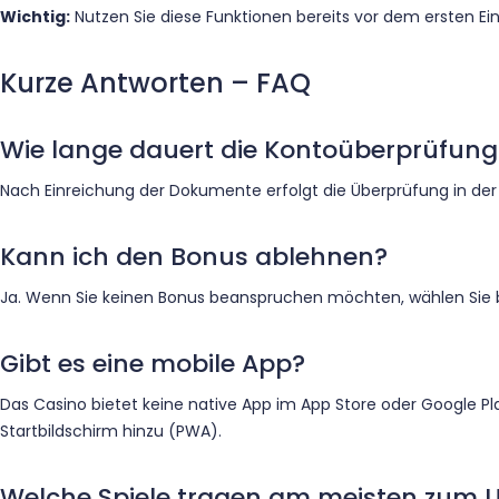
Wichtig:
Nutzen Sie diese Funktionen bereits vor dem ersten Ein
Kurze Antworten – FAQ
Wie lange dauert die Kontoüberprüfung
Nach Einreichung der Dokumente erfolgt die Überprüfung in der R
Kann ich den Bonus ablehnen?
Ja. Wenn Sie keinen Bonus beanspruchen möchten, wählen Sie b
Gibt es eine mobile App?
Das Casino bietet keine native App im App Store oder Google Pla
Startbildschirm hinzu (PWA).
Welche Spiele tragen am meisten zum 