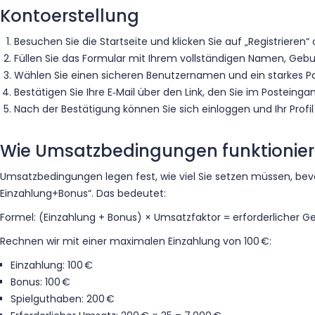
Kontoerstellung
Besuchen Sie die Startseite und klicken Sie auf „Registrieren“ 
Füllen Sie das Formular mit Ihrem vollständigen Namen, Gebu
Wählen Sie einen sicheren Benutzernamen und ein starkes P
Bestätigen Sie Ihre E‑Mail über den Link, den Sie im Posteinga
Nach der Bestätigung können Sie sich einloggen und Ihr Profi
Wie Umsatzbedingungen funktioniere
Umsatzbedingungen legen fest, wie viel Sie setzen müssen, bevo
Einzahlung+Bonus“. Das bedeutet:
Formel: (Einzahlung + Bonus) × Umsatzfaktor = erforderlicher 
Rechnen wir mit einer maximalen Einzahlung von 100 €:
Einzahlung: 100 €
Bonus: 100 €
Spielguthaben: 200 €