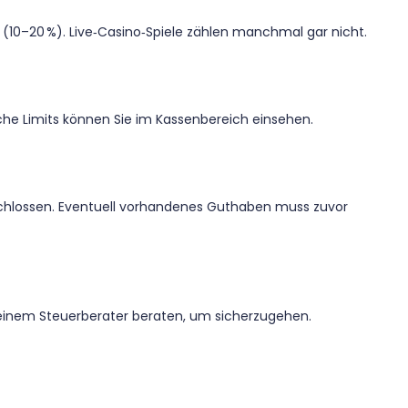
g (10–20 %). Live‑Casino‑Spiele zählen manchmal gar nicht.
liche Limits können Sie im Kassenbereich einsehen.
eschlossen. Eventuell vorhandenes Guthaben muss zuvor
n einem Steuerberater beraten, um sicherzugehen.