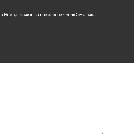
но Номад скачать во применении онлайн-казино