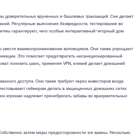
ы доверительных врученных и башлевых транзакций. Сие делает
аний. Регулярные выяснения безвредности, тестирование во
ритмы гарантируют, чего особые интерактивный-игорный дом
бы увести взаимопроникновение взломщиков. Они также упрощают
фикации. Это помогает предотвратить несанкционированный
ожат понизить шанс, применяя VPN, еликий делает домашний
анного доступа. Они также требуют через инвесторов входа
ттестовывают геймерам делать в защищенных домашних сетях
вок игрокам надлежит пренебрегать забавы во вразумительных
Собственно затем меры предосторожности эге важны. Несколько