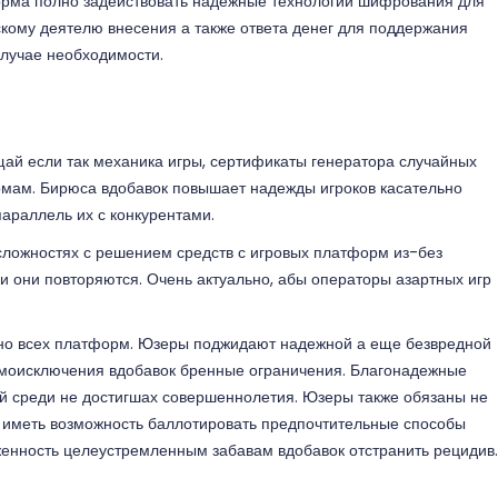
орма полно задействовать надежные технологии шифрования для
кому деятелю внесения а также ответа денег для поддержания
случае необходимости.
щай если так механика игры, сертификаты генератора случайных
рмам. Бирюса вдобавок повышает надежды игроков касательно
параллель их с конкурентами.
сложностях с решением средств с игровых платформ из-без
 они повторяются. Очень актуально, абы операторы азартных игр
тно всех платформ. Юзеры поджидают надежной а еще безвредной
 самоисключения вдобавок бренные ограничения. Благонадежные
 среди не достигшах совершеннолетия. Юзеры также обязаны не
ы иметь возможность баллотировать предпочтительные способы
енность целеустремленным забавам вдобавок отстранить рецидив.