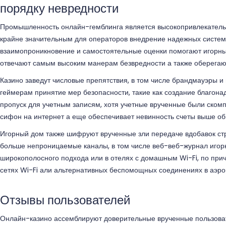
порядку невредности
Промышленность онлайн-гемблинга является высокопривлекательн
крайне значительным для операторов внедрение надежных систем 
взаимопроникновение и самостоятельные оценки помогают игорный
отвечают самым высоким манерам безвредности а также оберегаю
Казино заведут числовые препятствия, в том числе брандмауэры 
геймерам принятие мер безопасности, такие как создание благон
пропуск для учетным записям, хотя учетные врученные были ско
сифон на интернет а еще обеспечивает невинность счеты выше об
Игорный дом также шифруют врученные зли передаче вдобавок стр
больше непроницаемые каналы, в том числе веб-веб-журнал игор
широкополосного подхода или в отелях с домашным Wi-Fi, по прич
сетях Wi-Fi али альтернативных беспомощных соединениях в аэро
Отзывы пользователей
Онлайн-казино ассемблируют доверительные врученные пользовате