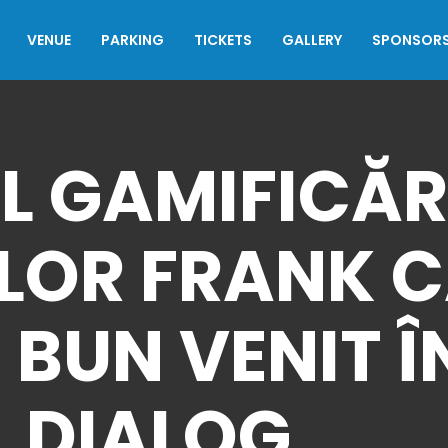
VENUE
PARKING
TICKETS
GALLERY
SPONSOR
L GAMIFICĂR
LOR FRANK 
 BUN VENIT Î
 DIALOG