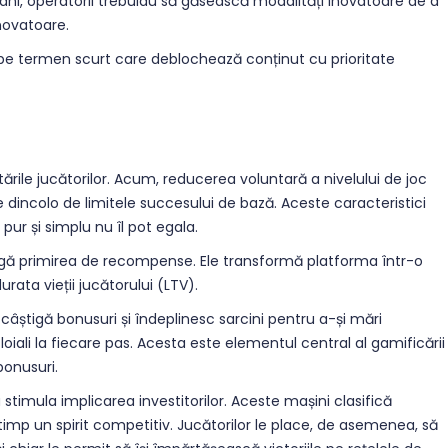
ni, operatorii trebuiau să găsească modalități inovatoare de a
novatoare.
cini pe termen scurt care deblochează conținut cu prioritate
ările jucătorilor. Acum, reducerea voluntară a nivelului de joc
e dincolo de limitele succesului de bază. Aceste caracteristici
 pur și simplu nu îl pot egala.
ngă primirea de recompense. Ele transformă platforma într-o
urata vieții jucătorului (LTV).
âștigă bonusuri și îndeplinesc sarcini pentru a-și mări
ie loiali la fiecare pas. Acesta este elementul central al gamificării
bonusuri.
timula implicarea investitorilor. Aceste mașini clasifică
i timp un spirit competitiv. Jucătorilor le place, de asemenea, să