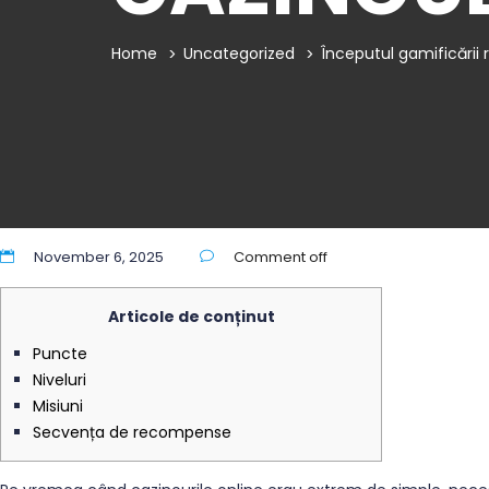
Home
Uncategorized
Începutul gamificării 
November 6, 2025
Comment off
Articole de conținut
Puncte
Niveluri
Misiuni
Secvența de recompense