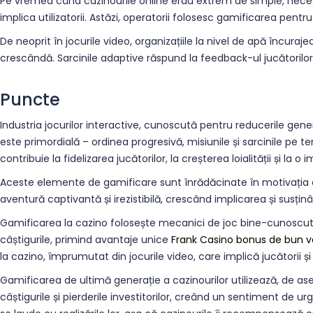
Pe vremea când cazinourile online erau extrem de simple, neces
implica utilizatorii.
Astăzi, operatorii folosesc gamificarea pentr
De neoprit în jocurile video, organizațiile la nivel de apă încura
crescândă. Sarcinile adaptive răspund la feedback-ul jucătorilor
Puncte
Industria jocurilor interactive, cunoscută pentru reducerile gene
este primordială – ordinea progresivă, misiunile și sarcinile pe t
contribuie la fidelizarea jucătorilor, la creșterea loialității și la 
Aceste elemente de gamificare sunt înrădăcinate în motivația 
aventură captivantă și irezistibilă, crescând implicarea și susținân
Gamificarea la cazino folosește mecanici de joc bine-cunoscute p
câștigurile, primind avantaje unice
Frank Casino bonus de bun v
la cazino, împrumutat din jocurile video, care implică jucătorii și
Gamificarea de ultimă generație a cazinourilor utilizează, de as
câștigurile și pierderile investitorilor, creând un sentiment de ur