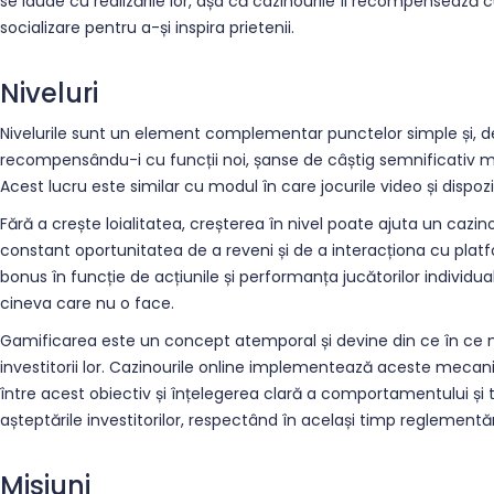
se laude cu realizările lor, așa că cazinourile îi recompensează cu
socializare pentru a-și inspira prietenii.
Niveluri
Nivelurile sunt un element complementar punctelor simple și, de a
recompensându-i cu funcții noi, șanse de câștig semnificativ mai
Acest lucru este similar cu modul în care jocurile video și dispoz
Fără a crește loialitatea, creșterea în nivel poate ajuta un cazino
constant oportunitatea de a reveni și de a interacționa cu platfo
bonus în funcție de acțiunile și performanța jucătorilor individ
cineva care nu o face.
Gamificarea este un concept atemporal și devine din ce în ce m
investitorii lor. Cazinourile online implementează aceste mecan
între acest obiectiv și înțelegerea clară a comportamentului și t
așteptările investitorilor, respectând în același timp reglementările
Misiuni