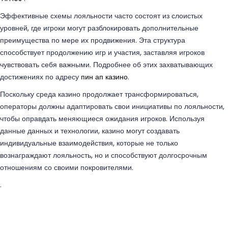
Эффективные схемы лояльности часто состоят из слоистых
уровней, где игроки могут разблокировать дополнительные
преимущества по мере их продвижения. Эта структура
способствует продолжению игр и участия, заставляя игроков
чувствовать себя важными. Подробнее об этих захватывающих
достижениях по адресу
пин ап казино
.
Поскольку среда казино продолжает трансформироваться,
операторы должны адаптировать свои инициативы по лояльности,
чтобы оправдать меняющиеся ожидания игроков. Используя
данные данных и технологии, казино могут создавать
индивидуальные взаимодействия, которые не только
вознаграждают лояльность, но и способствуют долгосрочным
отношениям со своими покровителями.
.