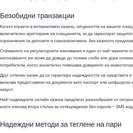
Безобидни транзакции
Когато играете в интерактивно казино, сигурността на вашите пла
включително криптиране на плащанията, за да гарантират защитат
ограничения за депозити и самоизключване. Ако казиното предлож
Спазването на регулаторните изисквания е един от най-важните по
неспазването им може да доведе до големи глоби или дори отнема
потребители, което значително повишава доверието на инвеститор
Друг отличен начин да се гарантира надеждността на средствата 
включва предоставяне на документи като паспорт или шофьорска кн
акаунт.
Най-надеждните онлайн казина предлагат разнообразие от сигурни
което изисква втора стъпка за потвърждение без парола – SMS код,
Надеждни методи за теглене на пари