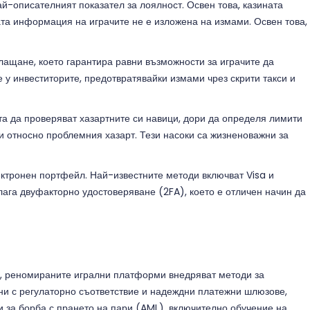
ай-описателният показател за лоялност. Освен това, казината
ата информация на играчите не е изложена на измами. Освен това,
лащане, което гарантира равни възможности за играчите да
 у инвеститорите, предотвратявайки измами чрез скрити такси и
та да проверяват хазартните си навици, дори да определя лимити
ни относно проблемния хазарт. Тези насоки са жизненоважни за
ектронен портфейл. Най-известните методи включват Visa и
лага двуфакторно удостоверяване (2FA), което е отличен начин да
а, реномираните игрални платформи внедряват методи за
ани с регулаторно съответствие и надеждни платежни шлюзове,
и за борба с прането на пари (AML), включително обучение на