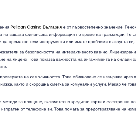
щания
Pelican Casino България
е от първостепенно значение. Реном
а на вашата финансова информация по време на транзакции. Те съ
и да премахне тези инструменти или имате проблеми с акаунта си
казатели за безопасността на интерактивното казино. Лицензирани
не на лиценз. Това показва важността на ангажимента на онлайн х
ите.
е проверката на самоличността. Това обикновено се извършва чрез
ижка, както и скорошна сметка за комунални услуги. Макар че тов
 методи за плащане, включително кредитни карти и електронни по
 изпратен от телефона ви. Това помага за предотвратяване на изма