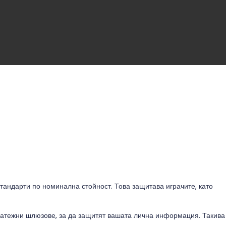
стандарти по номинална стойност. Това защитава играчите, като
платежни шлюзове, за да защитят вашата лична информация.
Такива