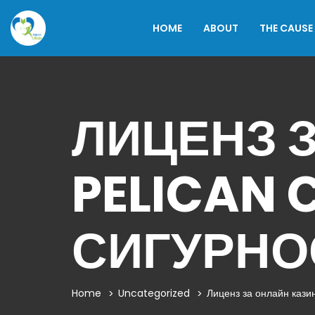
HOME
ABOUT
THE CAUSE
ЛИЦЕНЗ 
PELICAN 
СИГУРНО
Home
Uncategorized
Лиценз за онлайн кази