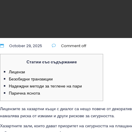
October 29, 2025
Comment off
Статии със съдържание
Лицензи
Безобидни транзакции
Надеждни методи за теглене на пари
Парична яснота
Лицензите за хазартни къщи с диалог са нещо повече от декоративн
намалява риска от измами и други рискове за сигурността.
Хазартните зали, които дават приоритет на сигурността на плаща