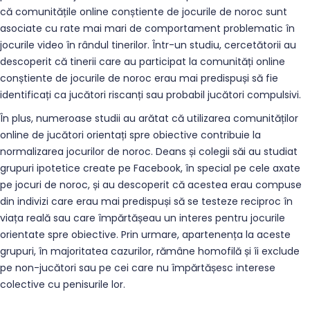
că comunitățile online conștiente de jocurile de noroc sunt
asociate cu rate mai mari de comportament problematic în
jocurile video în rândul tinerilor. Într-un studiu, cercetătorii au
descoperit că tinerii care au participat la comunități online
conștiente de jocurile de noroc erau mai predispuși să fie
identificați ca jucători riscanți sau probabil jucători compulsivi.
În plus, numeroase studii au arătat că utilizarea comunităților
online de jucători orientați spre obiective contribuie la
normalizarea jocurilor de noroc. Deans și colegii săi au studiat
grupuri ipotetice create pe Facebook, în special pe cele axate
pe jocuri de noroc, și au descoperit că acestea erau compuse
din indivizi care erau mai predispuși să se testeze reciproc în
viața reală sau care împărtășeau un interes pentru jocurile
orientate spre obiective. Prin urmare, apartenența la aceste
grupuri, în majoritatea cazurilor, rămâne homofilă și îi exclude
pe non-jucători sau pe cei care nu împărtășesc interese
colective cu penisurile lor.