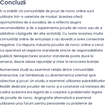
Concluzii
S-a stabilit că comunitățile de jocuri de noroc online sunt
utilizate într-o varietate de moduri. Acestea oferă
oportunitatea de a socializa, de a reflecta asupra
recomandărilor și de a experimenta jocurile de noroc sau de a
sărbători câștigurile din alte activități. Cu toate acestea, multe
comunități online de entuziaști s-au dovedit a avea consecințe
negative. Ca răspuns, industria jocurilor de noroc online a cerut
ca operatorii să respecte standarde stricte de responsabilitate
publică. Nerespectarea acestor standarde poate duce la
amenzi, daune aduse reputației și chiar la revocarea licenței.
Numeroase studii au examinat relația dintre comunitățile
interactive, cei familiarizați cu divertismentul orientat spre
obiective și jocuri. Un studiu a examinat utilizarea subredditurilor
Reddit dedicate jocurilor de noroc și a constatat că tristețea din
cadrul acestora era legată de o creștere a problemelor legate
de jocurile de noroc. Angiografia alternativă a examinat
utilizarea unui forum pentru persoanele cu probleme de