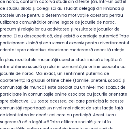
de noroc, conform câtorva studii din diferite țări. Într-un astfel
de studiu, Sirola și colegii săi au studiat delegați din Finlanda și
Statele Unite pentru a determina motivațiile acestora pentru
utilizarea comunităților online legate de jocurile de noroc,
precum și relația lor cu activitatea și rezultatele jocurilor de
noroc. Ei au descoperit că, deși există o corelație puternică între
participarea zilnică și entuziasmul excesiv pentru divertismentul
orientat spre obiective, disocierea moderează această relație.
În plus, rezultatele majorității acestor studii indică o legătură
între afilierea socială și rolul în comunitățile online asociate cu
jocurile de noroc. Mai exact, un sentiment puternic de
apartenență la grupuri offline cheie (familie, prieteni, școală și
comunități de muncă) este asociat cu un nivel mai scăzut de
participare în comunitățile online asociate cu jocurile orientate
spre obiective. Cu toate acestea, cei care participă la aceste
comunități raportează un nivel mai ridicat de satisfacție față
de identitatea lor decât cei care nu participă. Acest lucru
sugerează că o legătură între afilierea socială și rolul în
comunitățile online poate proteja împotriva unei serii de