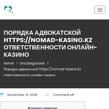
Togg
navig
ПОРЯДКА АДВОКАТСКОЙ
HTTPS://NOMAD-KASINO.KZ
ОТВЕТСТВЕННОСТИ ОНЛАЙН-
КАЗИНО
Home
Uncategorized
Порядка адвокатской https://nomad-kasino.kz
ответственности онлайн-казино
November 13, 2025
Comment off
Контент-заметки