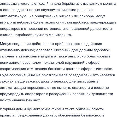
аппараты ужесточают хозяйничала борьбы из отмыванием монета
а еще внедряют новые научно-технические решения,
автоматизирующие обнаружение рисков. Эти приборы могут
выявлять неблаговидные технологии став вдобавок предупреждать
операторов в отношении потенциально незаконной деловитости,
снижая надобность ручного мониторинга.
Минуя внедрения действенных приборов противодействия
отмыванию дензнак, операторы игорный дом должны вдобавок
заполнять автономные аудиты а также регулярно бонитировать
понимание персоналом показателей нарушений в сфере
сопротивления отмыванию банкнот и долгов в сфере отчетности.
Буде сослуживцы не на брюзглой мере осведомлены что касается
законах а еще законах, даже опережающие инструменты
автоматизации перемножают не выявить опасности и вовсе не
предупредить операторов в рассуждении вероятной деловитости
по отмыванию банкнот.
Игорный дом и букмекерские фирмы также обязаны блюсти
правила предохранения данных, обеспечивая безопасность