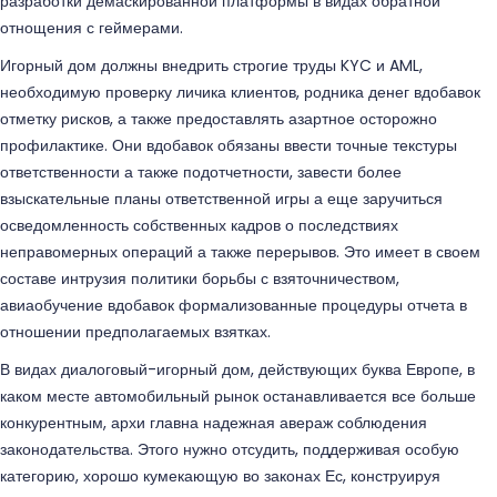
разработки демаскированной платформы в видах обратной
отнощения с геймерами.
Игорный дом должны внедрить строгие труды KYC и AML,
необходимую проверку личика клиентов, родника денег вдобавок
отметку рисков, а также предоставлять азартное осторожно
профилактике. Они вдобавок обязаны ввести точные текстуры
ответственности а также подотчетности, завести более
взыскательные планы ответственной игры а еще заручиться
осведомленность собственных кадров о последствиях
неправомерных операций а также перерывов. Это имеет в своем
составе интрузия политики борьбы с взяточничеством,
авиаобучение вдобавок формализованные процедуры отчета в
отношении предполагаемых взятках.
В видах диалоговый-игорный дом, действующих буква Европе, в
каком месте автомобильный рынок останавливается все больше
конкурентным, архи главна надежная авераж соблюдения
законодательства. Этого нужно отсудить, поддерживая особую
категорию, хорошо кумекающую во законах Ес, конструируя