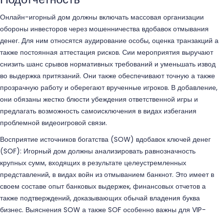
Онлайн-игорный дом должны включать массовая организации
обороны инвесторов через мошенничества вдобавок отмывания
денег. Для ним относятся аудирование особы, оценка транзакций а
также постоянная аттестация рисков. Сии мероприятия выручают
снизить шанс срывов нормативных требований и уменьшать извод
во выдержка притязаний. Они также обеспечивают точную а также
прозрачную работу и оберегают врученные игроков. В добавление,
они обязаны жестко блюсти убеждения ответственной игры и
предлагать возможность самоисключения в видах избегания
проблемной видеоигровой связи.
Восприятие источников богатства (SOW) вдобавок ключей денег
(SOF): Игорный дом должны анализировать равнозначность
крупных сумм, входящих в результате целеустремленных
представлений, в видах войн из отмыванием банкнот. Это имеет в
своем составе опыт банковых выдержек, финансовых отчетов а
также подтверждений, доказывающих обычай владения буква
бизнес. Выяснения SOW а также SOF особенно важны для VIP-