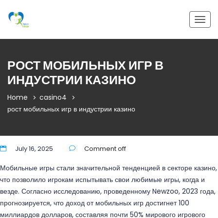
Togg
navig
РОСТ МОБИЛЬНЫХ ИГР В
ИНДУСТРИИ КАЗИНО
Home
casino4
рост мобильных игр в индустрии казино
July 16, 2025
Comment off
Мобильные игры стали значительной тенденцией в секторе казино,
что позволило игрокам испытывать свои любимые игры, когда и
везде. Согласно исследованию, проведенному Newzoo, 2023 года,
прогнозируется, что доход от мобильных игр достигнет 100
миллиардов долларов, составляя почти 50% мирового игрового