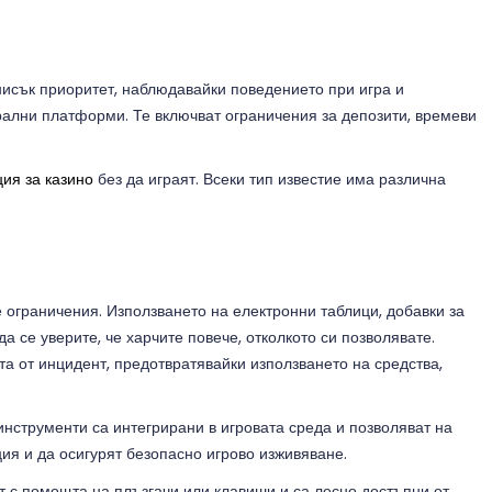
нисък приоритет, наблюдавайки поведението при игра и
грални платформи.
Те включват ограничения за депозити, времеви
ция за казино
без да играят. Всеки тип известие има различна
 ограничения. Използването на електронни таблици, добавки за
 се уверите, че харчите повече, отколкото си позволявате.
а от инцидент, предотвратявайки използването на средства,
инструменти са интегрирани в игровата среда и позволяват на
ция и да осигурят безопасно игрово изживяване.
т с помощта на плъзгачи или клавиши и са лесно достъпни от