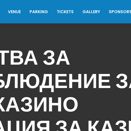
VENUE
PARKING
TICKETS
GALLERY
SPONSOR
ТВА ЗА
ЛЮДЕНИЕ З
КАЗИНО
АЦИЯ ЗА КА