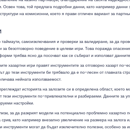
и. Освен това, той предлага подробни данни, като например данни 
руктури на комисионни, което я прави отличен вариант за партнь
и
 таймаути, самоизключвания и проверки за валидиране, за да прове
ли за безотговорно поведение в целеви игри. Това поражда опасе
форми трябва ясно да посочват как се събират и използват данните
ните хазартни игри правят инструментите за отговорно хазарт по-
т до тези инструменти би трябвало да е по-лесен от главната стра
еличава нейната използваемост.
 преглеждат историята на залозите си в определена област, което
т тези инструменти по-привлекателни и разбираеми. Данните за уп
ируеми настройки.
зи, за да разкрият модели на потенциално проблемно хазартно по
а срив, като например внезапно увеличение на размера на залога 
зи инструменти могат да бъдат изключително полезни, особено за 