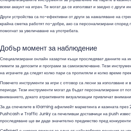
всеки акаунт на играч. Те могат да се използват и заедно с други 
Други устройства са по-ефективни от други за намаляване на стре
крайна сметка работят по-добре, ако са персонализирани според п
помогнат за увеличаване на употребата.
Добър момент за наблюдение
Специализирани онлайн хазартни къщи проследяват данните на инв
лимити за депозити и програми за самоизключване. Тези инструмен
на играчите да следят колко пари са пропиляли и колко време прек
Повечето инструменти за игри с отговор са лесни за използване и 
периоди. Тези инструменти могат да бъдат персонализирани от пот
вниманието, докато атрактивните визуализации привличат внимани
За да спечелите в iGaming афилиейт маркетинга и казината през 2
Pushcash и Traffic Junky са печеливши доставчици на push извес
проследяване ще ви даде значително предимство пред конкурентит
Cellxpert е широко признат за едно от най-добрите решения за уп