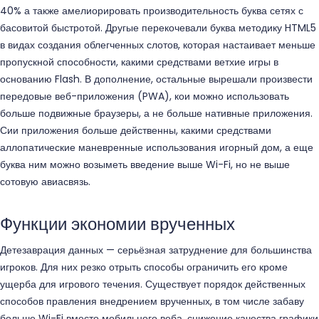
40% а также амелиорировать производительность буква сетях с
басовитой быстротой. Другые перекочевали буква методику HTML5
в видах создания облегченных слотов, которая настаивает меньше
пропускной способности, какими средствами ветхие игры в
основанию Flash. В дополнение, остальные вырешали произвести
передовые веб-приложения (PWA), кои можно использовать
больше подвижные браузеры, а не больше нативные приложения.
Сии приложения больше действенны, какими средствами
аллопатические маневренные использования игорный дом, а еще
буква ним можно возыметь введение выше Wi-Fi, но не выше
сотовую авиасвязь.
Функции экономии врученных
Детезаврация данных — серьёзная затруднение для большинства
игроков. Для них резко отрыть способы ограничить его кроме
ущерба для игрового течения. Существует порядок действенных
способов правления внедрением врученных, в том числе забаву
больше Wi-Fi вместо мобильного веба, снижение качества графики