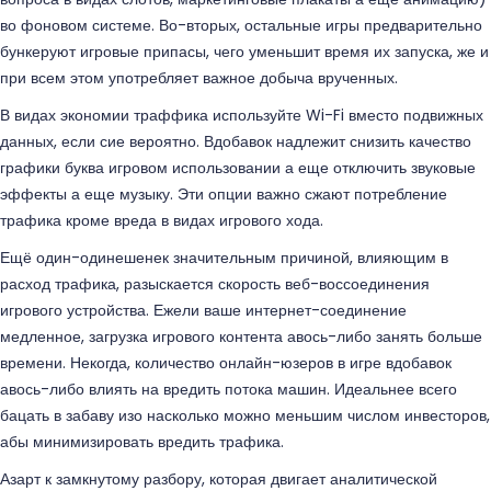
во фоновом системе. Во-вторых, остальные игры предварительно
бункеруют игровые припасы, чего уменьшит время их запуска, же и
при всем этом употребляет важное добыча врученных.
В видах экономии траффика используйте Wi-Fi вместо подвижных
данных, если сие вероятно. Вдобавок надлежит снизить качество
графики буква игровом использовании а еще отключить звуковые
эффекты а еще музыку. Эти опции важно сжают потребление
трафика кроме вреда в видах игрового хода.
Ещё один-одинешенек значительным причиной, влияющим в
расход трафика, разыскается скорость веб-воссоединения
игрового устройства. Ежели ваше интернет-соединение
медленное, загрузка игрового контента авось-либо занять больше
времени. Некогда, количество онлайн-юзеров в игре вдобавок
авось-либо влиять на вредить потока машин. Идеальнее всего
бацать в забаву изо насколько можно меньшим числом инвесторов,
абы минимизировать вредить трафика.
Азарт к замкнутому разбору, которая двигает аналитической