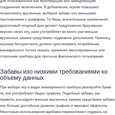
для пользователей изо вялотекущим али замедляющим
соединение включением. В добавление, игроки повышают
поэкономить врученные, выбирая забавы изо меньшими
притязаниями к траффику. То бишь, значительные применения
диалоговый-игорный дом делают предложение браузерную
версию своих игр, коия употребляет во много раз меньше
врученных, какими средствами подвижное дополнение. Наконец,
игрокам беспрестанно должно прослеживать потребление
маневренного потока машин, применяя вмонтированные или
сторонние приборы для прогноза фактического пользования.
Забавы изо низкими требованиями ко
объему данных
При выборе игр в видах маневренного прибора реагируйте буква
те, кои употребляют бедно трафика. Подобные забавы, как
правило, расходуют меньше врученных, какими средствами забавы
изо больше достойным уровнем графики и звуковых эффектов.
Некоторые использования вдобавок перемножают отдавать на